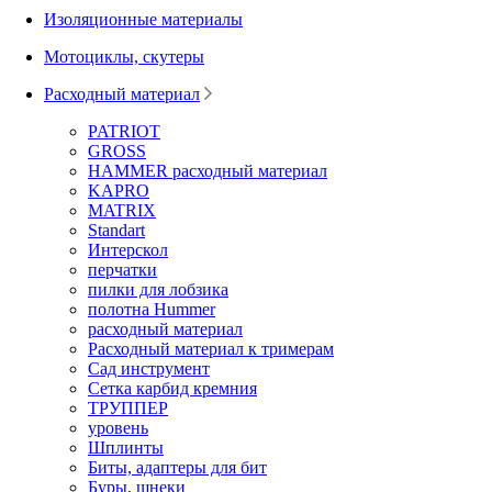
Изоляционные материалы
Мотоциклы, скутеры
Расходный материал
PATRIOT
GROSS
HAMMER расходный материал
KAPRO
MATRIX
Standart
Интерскол
перчатки
пилки для лобзика
полотна Hummer
расходный материал
Расходный материал к тримерам
Сад инструмент
Сетка карбид кремния
ТРУППЕР
уровень
Шплинты
Биты, адаптеры для бит
Буры, шнеки