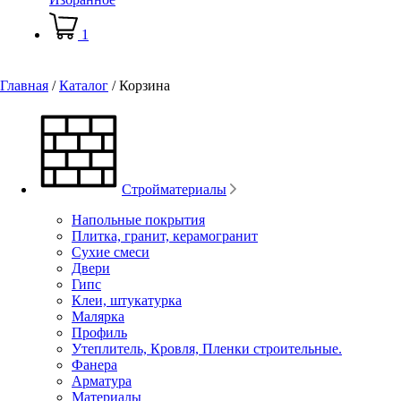
1
Главная
/
Каталог
/
Корзина
Стройматериалы
Напольные покрытия
Плитка, гранит, керамогранит
Сухие смеси
Двери
Гипс
Клеи, штукатурка
Малярка
Профиль
Утеплитель, Кровля, Пленки строительные.
Фанера
Арматура
Материалы