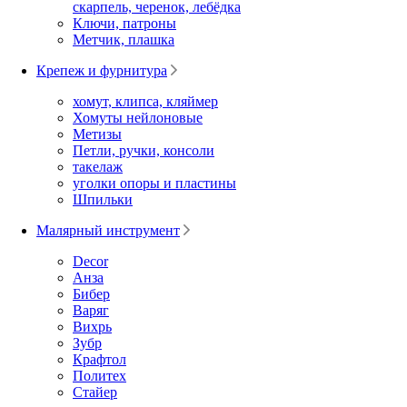
скарпель, черенок, лебёдка
Ключи, патроны
Метчик, плашка
Крепеж и фурнитура
хомут, клипса, кляймер
Хомуты нейлоновые
Метизы
Петли, ручки, консоли
такелаж
уголки опоры и пластины
Шпильки
Малярный инструмент
Decor
Анза
Бибер
Варяг
Вихрь
Зубр
Крафтол
Политех
Стайер