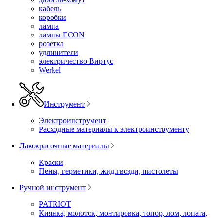
кабель
коробки
лампа
лампы ECON
розетка
удлинители
электричество Виртус
Werkel
Инструмент
Электроинструмент
Расходные материалы к электроинструменту
Лакокрасочные материалы
Краски
Пены, герметики, жид.гвозди, пистолеты
Ручной инструмент
PATRIOT
Киянка, молоток, монтировка, топор, лом, лопата,