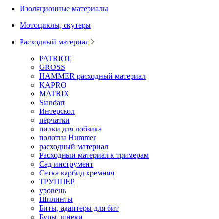
Изоляционные материалы
Мотоциклы, скутеры
Расходный материал
PATRIOT
GROSS
HAMMER расходный материал
KAPRO
MATRIX
Standart
Интерскол
перчатки
пилки для лобзика
полотна Hummer
расходный материал
Расходный материал к тримерам
Сад инструмент
Сетка карбид кремния
ТРУППЕР
уровень
Шплинты
Биты, адаптеры для бит
Буры, шнеки