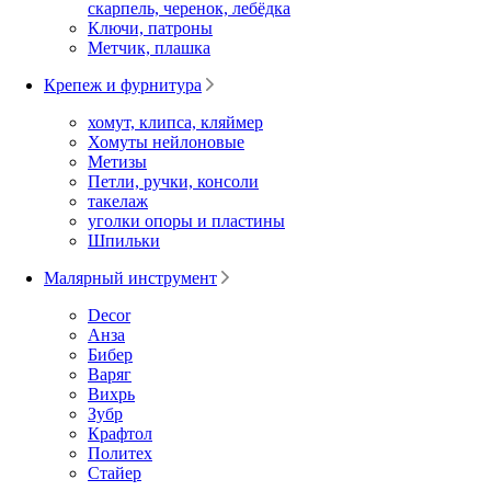
скарпель, черенок, лебёдка
Ключи, патроны
Метчик, плашка
Крепеж и фурнитура
хомут, клипса, кляймер
Хомуты нейлоновые
Метизы
Петли, ручки, консоли
такелаж
уголки опоры и пластины
Шпильки
Малярный инструмент
Decor
Анза
Бибер
Варяг
Вихрь
Зубр
Крафтол
Политех
Стайер