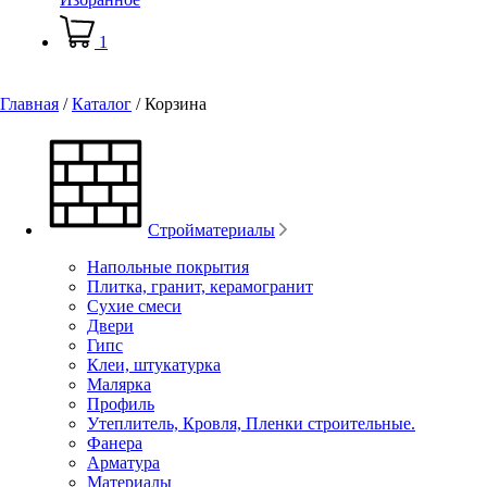
1
Главная
/
Каталог
/
Корзина
Стройматериалы
Напольные покрытия
Плитка, гранит, керамогранит
Сухие смеси
Двери
Гипс
Клеи, штукатурка
Малярка
Профиль
Утеплитель, Кровля, Пленки строительные.
Фанера
Арматура
Материалы