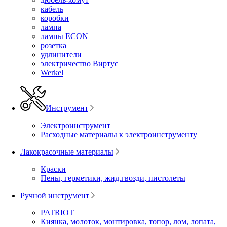
кабель
коробки
лампа
лампы ECON
розетка
удлинители
электричество Виртус
Werkel
Инструмент
Электроинструмент
Расходные материалы к электроинструменту
Лакокрасочные материалы
Краски
Пены, герметики, жид.гвозди, пистолеты
Ручной инструмент
PATRIOT
Киянка, молоток, монтировка, топор, лом, лопата,