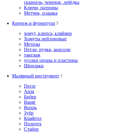
скарпель, черенок, лебёдка
Ключи, патроны
Метчик, плашка
Крепеж и фурнитура
хомут, клипса, кляймер
Хомуты нейлоновые
Метизы
Петли, ручки, консоли
такелаж
уголки опоры и пластины
Шпильки
Малярный инструмент
Decor
Анза
Бибер
Варяг
Вихрь
Зубр
Крафтол
Политех
Стайер