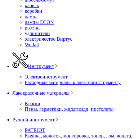
кабель
коробки
лампа
лампы ECON
розетка
удлинители
электричество Виртус
Werkel
Инструмент
Электроинструмент
Расходные материалы к электроинструменту
Лакокрасочные материалы
Краски
Пены, герметики, жид.гвозди, пистолеты
Ручной инструмент
PATRIOT
Киянка, молоток, монтировка, топор, лом, лопата,