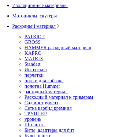
Изоляционные материалы
Мотоциклы, скутеры
Расходный материал
PATRIOT
GROSS
HAMMER расходный материал
KAPRO
MATRIX
Standart
Интерскол
перчатки
пилки для лобзика
полотна Hummer
расходный материал
Расходный материал к тримерам
Сад инструмент
Сетка карбид кремния
ТРУППЕР
уровень
Шплинты
Биты, адаптеры для бит
Буры, шнеки