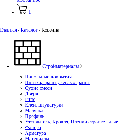
1
Главная
/
Каталог
/
Корзина
Стройматериалы
Напольные покрытия
Плитка, гранит, керамогранит
Сухие смеси
Двери
Гипс
Клеи, штукатурка
Малярка
Профиль
Утеплитель, Кровля, Пленки строительные.
Фанера
Арматура
Материалы