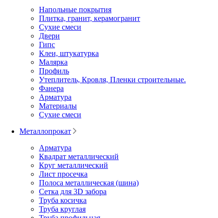
Напольные покрытия
Плитка, гранит, керамогранит
Сухие смеси
Двери
Гипс
Клеи, штукатурка
Малярка
Профиль
Утеплитель, Кровля, Пленки строительные.
Фанера
Арматура
Материалы
Сухие смеси
Металлопрокат
Арматура
Квадрат металлический
Круг металлический
Лист просечка
Полоса металлическая (шина)
Сетка для 3D забора
Труба косичка
Труба круглая
Труба профильная