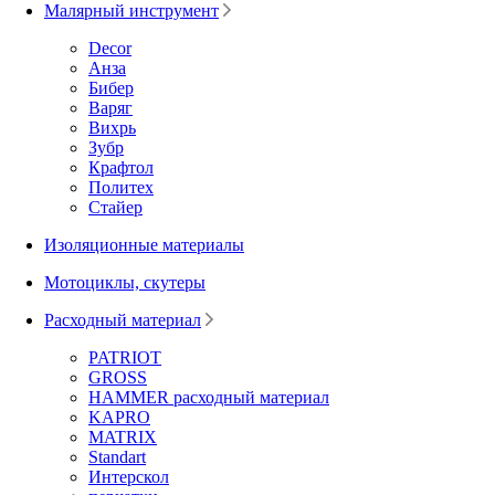
Малярный инструмент
Decor
Анза
Бибер
Варяг
Вихрь
Зубр
Крафтол
Политех
Стайер
Изоляционные материалы
Мотоциклы, скутеры
Расходный материал
PATRIOT
GROSS
HAMMER расходный материал
KAPRO
MATRIX
Standart
Интерскол