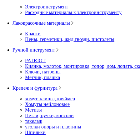
Электроинструмент
Расходные материалы к электроинструменту
Лакокрасочные материалы
Краски
Пены, герметики, жид.гвозди, пистолеты
Ручной инструмент
PATRIOT
Киянка, молоток, монтировка, топор, лом, лопата, ск
Ключи, патроны
Метчик, плашка
Крепеж и фурнитура
хомут, клипса, кляймер
Хомуты нейлоновые
Метизы
Петли, ручки, консоли
такелаж
уголки опоры и пластины
Шпильки