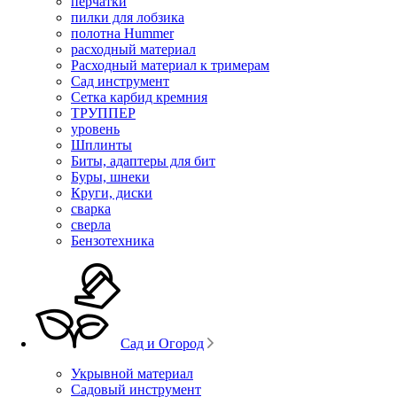
перчатки
пилки для лобзика
полотна Hummer
расходный материал
Расходный материал к тримерам
Сад инструмент
Сетка карбид кремния
ТРУППЕР
уровень
Шплинты
Биты, адаптеры для бит
Буры, шнеки
Круги, диски
сварка
сверла
Бензотехника
Сад и Огород
Укрывной материал
Садовый инструмент