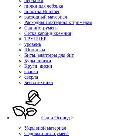
перчатки
пилки для лобзика
полотна Hummer
расходный материал
Расходный материал к тримерам
Сад инструмент
Сетка карбид кремния
ТРУППЕР
уровень
Шплинты
Биты, адаптеры для бит
Буры, шнеки
Круги, диски
сварка
сверла
Бензотехника
Сад и Огород
Укрывной материал
Садовый инструмент