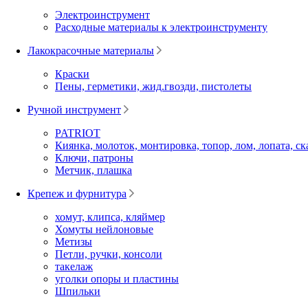
Электроинструмент
Расходные материалы к электроинструменту
Лакокрасочные материалы
Краски
Пены, герметики, жид.гвозди, пистолеты
Ручной инструмент
PATRIOT
Киянка, молоток, монтировка, топор, лом, лопата, ск
Ключи, патроны
Метчик, плашка
Крепеж и фурнитура
хомут, клипса, кляймер
Хомуты нейлоновые
Метизы
Петли, ручки, консоли
такелаж
уголки опоры и пластины
Шпильки