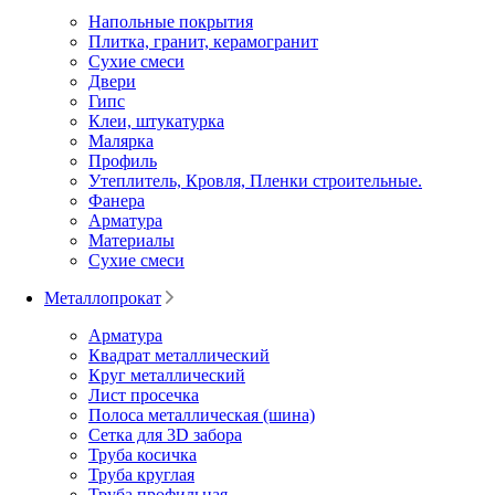
Напольные покрытия
Плитка, гранит, керамогранит
Сухие смеси
Двери
Гипс
Клеи, штукатурка
Малярка
Профиль
Утеплитель, Кровля, Пленки строительные.
Фанера
Арматура
Материалы
Сухие смеси
Металлопрокат
Арматура
Квадрат металлический
Круг металлический
Лист просечка
Полоса металлическая (шина)
Сетка для 3D забора
Труба косичка
Труба круглая
Труба профильная