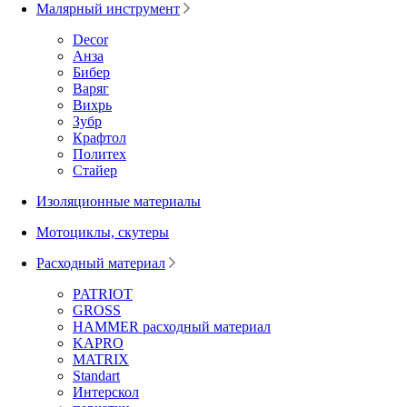
Малярный инструмент
Decor
Анза
Бибер
Варяг
Вихрь
Зубр
Крафтол
Политех
Стайер
Изоляционные материалы
Мотоциклы, скутеры
Расходный материал
PATRIOT
GROSS
HAMMER расходный материал
KAPRO
MATRIX
Standart
Интерскол