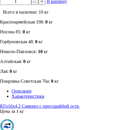
–
+
В корзину
Всего в наличии: 10 кг
​Красноармейская 198:
0
кг
Носова 85:
0
кг
​Горбуновская 48:
0
кг
​Николо-Павловск:
10
кг
Алтайская:
0
кг
Лая:
0
кг
Покровка Советская 76а:
0
кг
Описание
Характеристики
КГо16х4,2 Саморез с прессшайбой остр
Цена за 1 кг