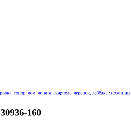
овка, топор, лом, лопата, скарпель, черенок, лебёдка
/
ножницы
 30936-160