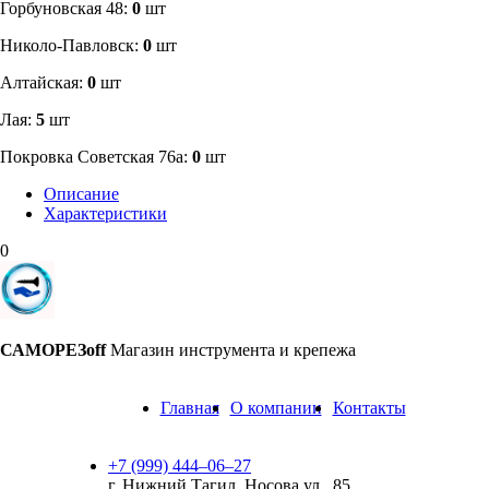
​Горбуновская 48:
0
шт
​Николо-Павловск:
0
шт
Алтайская:
0
шт
Лая:
5
шт
Покровка Советская 76а:
0
шт
Описание
Характеристики
0
САМОРЕЗoff
Магазин инструмента и крепежа
Главная
О компании
Контакты
+7 (999) 444‒06‒27
г. Нижний Тагил, Носова ул., 85