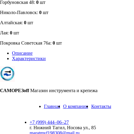
​Горбуновская 48:
0
шт
​Николо-Павловск:
0
шт
Алтайская:
0
шт
Лая:
0
шт
Покровка Советская 76а:
0
шт
Описание
Характеристики
САМОРЕЗoff
Магазин инструмента и крепежа
Главная
О компании
Контакты
+7 (999) 444‒06‒27
г. Нижний Тагил, Носова ул., 85
maratmyf198308@mail.ru