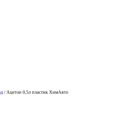
од
/
Ацетон 0,5л пластик ХимАвто