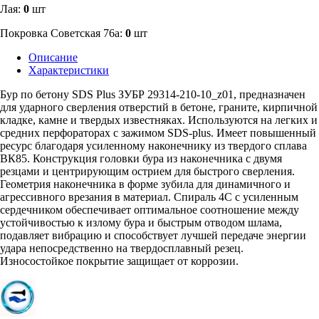
Лая:
0
шт
Покровка Советская 76а:
0
шт
Описание
Характеристики
Бур по бетону SDS Plus ЗУБР 29314-210-10_z01, предназначен
для ударного сверления отверстий в бетоне, граните, кирпичной
кладке, камне и твердых известняках. Используются на легких и
средних перфораторах с зажимом SDS-plus. Имеет повышенный
ресурс благодаря усиленному наконечнику из твердого сплава
ВК85. Конструкция головки бура из наконечника с двумя
резцами и центрирующим острием для быстрого сверления.
Геометрия наконечника в форме зубила для динамичного и
агрессивного врезания в материал. Спираль 4С с усиленным
сердечником обеспечивает оптимальное соотношение между
устойчивостью к излому бура и быстрым отводом шлама,
подавляет вибрацию и способствует лучшей передаче энергии
удара непосредственно на твердосплавный резец.
Износостойкое покрытие защищает от коррозии.