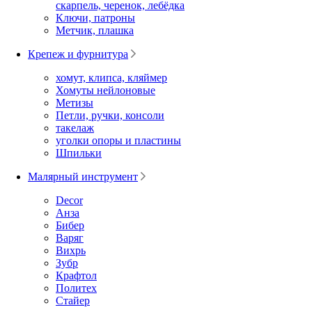
скарпель, черенок, лебёдка
Ключи, патроны
Метчик, плашка
Крепеж и фурнитура
хомут, клипса, кляймер
Хомуты нейлоновые
Метизы
Петли, ручки, консоли
такелаж
уголки опоры и пластины
Шпильки
Малярный инструмент
Decor
Анза
Бибер
Варяг
Вихрь
Зубр
Крафтол
Политех
Стайер