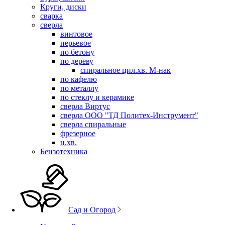
Круги, диски
сварка
сверла
винтовое
перьевое
по бетону
по дереву
спиральное цил.хв. М-нак
по кафелю
по металлу
по стеклу и керамике
сверла Виртус
сверла ООО "ТД Политех-Инструмент"
сверла спиральные
фрезерное
ц.хв.
Бензотехника
Сад и Огород