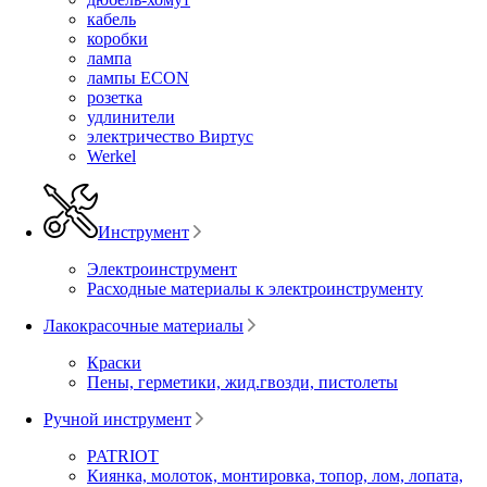
кабель
коробки
лампа
лампы ECON
розетка
удлинители
электричество Виртус
Werkel
Инструмент
Электроинструмент
Расходные материалы к электроинструменту
Лакокрасочные материалы
Краски
Пены, герметики, жид.гвозди, пистолеты
Ручной инструмент
PATRIOT
Киянка, молоток, монтировка, топор, лом, лопата,