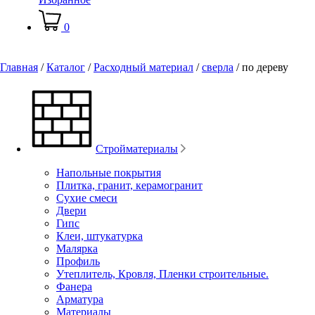
0
Главная
/
Каталог
/
Расходный материал
/
сверла
/
по дереву
Стройматериалы
Напольные покрытия
Плитка, гранит, керамогранит
Сухие смеси
Двери
Гипс
Клеи, штукатурка
Малярка
Профиль
Утеплитель, Кровля, Пленки строительные.
Фанера
Арматура
Материалы