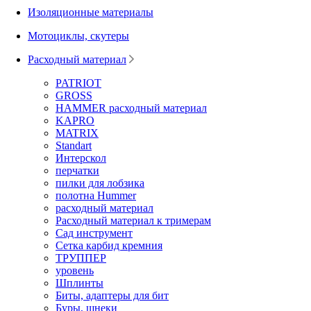
Изоляционные материалы
Мотоциклы, скутеры
Расходный материал
PATRIOT
GROSS
HAMMER расходный материал
KAPRO
MATRIX
Standart
Интерскол
перчатки
пилки для лобзика
полотна Hummer
расходный материал
Расходный материал к тримерам
Сад инструмент
Сетка карбид кремния
ТРУППЕР
уровень
Шплинты
Биты, адаптеры для бит
Буры, шнеки