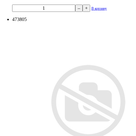
–
+
В корзину
473805